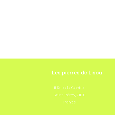
Les pierres de Lisou
​11 Rue du Centre
Saint-Rémy, 71100
France