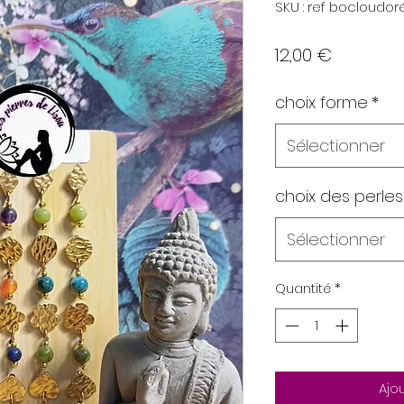
SKU : ref bocloudor
Prix
12,00 €
choix forme
*
Sélectionner
choix des perle
Sélectionner
Quantité
*
Ajo