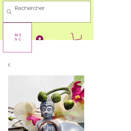
ME
Se connecter
NU