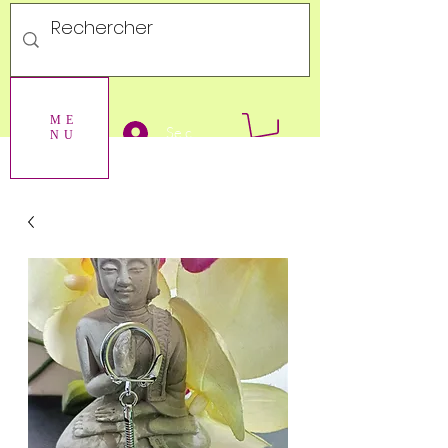
ME
Se connecter
NU