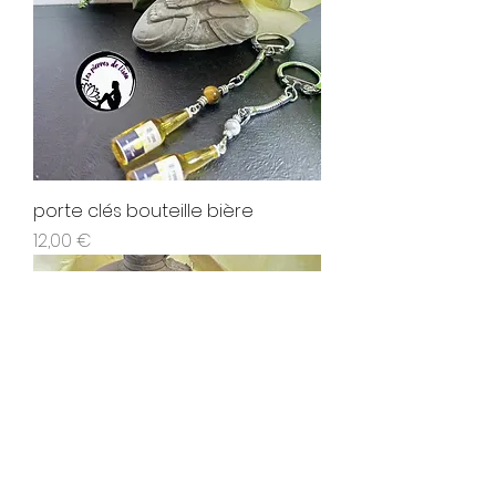
porte clés bouteille bière
Prix
12,00 €