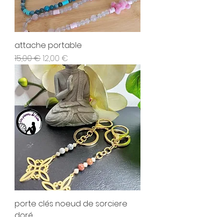
attache portable
Prix original
Prix promotionnel
15,00 €
12,00 €
porte clés noeud de sorciere
doré