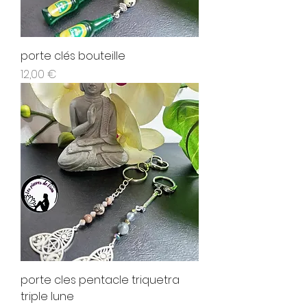
porte clés bouteille
Prix
12,00 €
porte cles pentacle triquetra
triple lune