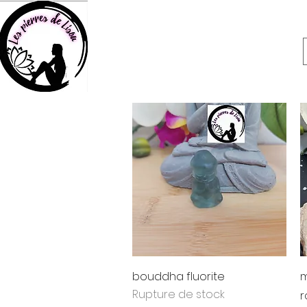
Aperçu rapide
bouddha fluorite
m
Rupture de stock
r