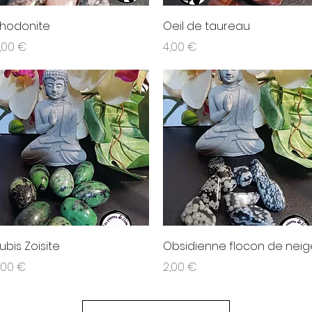
Aperçu rapide
Aperçu rapide
hodonite
Oeil de taureau
rix
Prix
,00 €
4,00 €
Aperçu rapide
Aperçu rapide
ubis Zoisite
Obsidienne flocon de neig
rix
Prix
,00 €
2,00 €