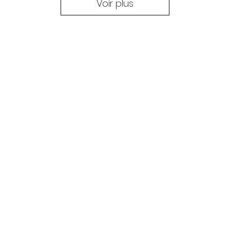
Voir plus
ec Wix.com