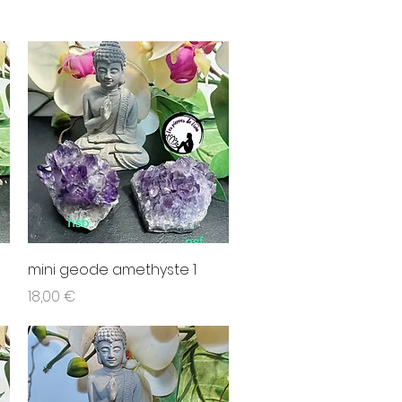
Aperçu rapide
mini geode amethyste 1
Prix
18,00 €