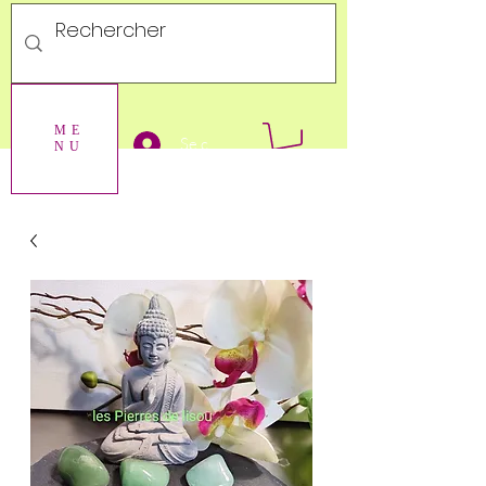
ME
Se connecter
NU