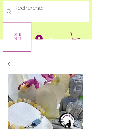
ME
Se connecter
NU