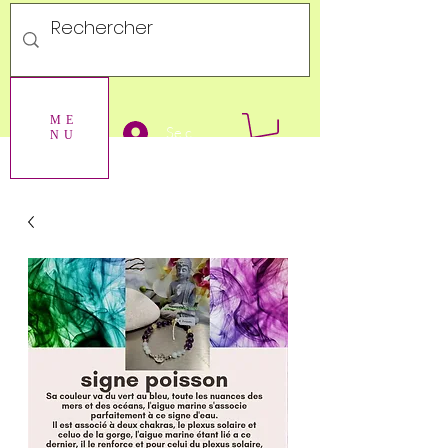
ME
Se connecter
NU