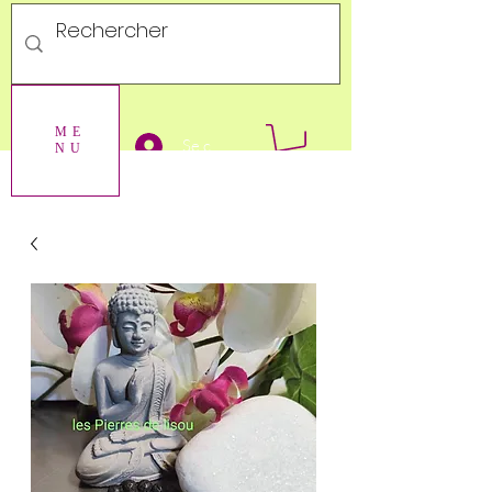
ME
Se connecter
NU