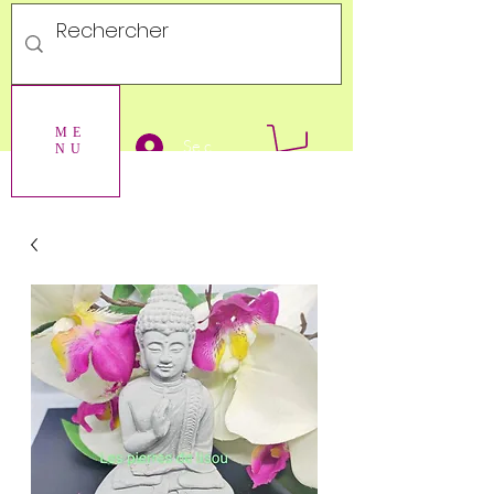
ME
Se connecter
NU