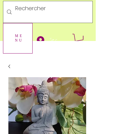
ME
Se connecter
NU